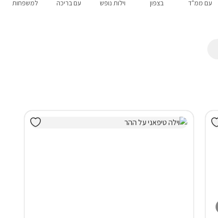
עם ממ"ד
בצפון
וילות נופש
עם בריכה
למשפחות