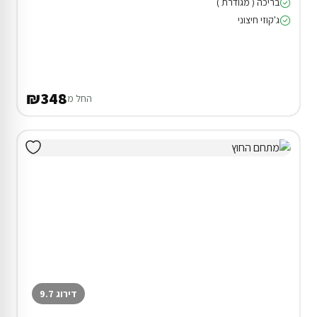
בריכה ( מגודרת )
ג'קוזי חיצוני
₪348
החל מ
דירוג 9.7