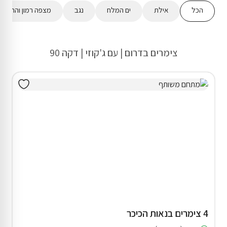
הכל
אילת
ים המלח
נגב
מצפה רמון והר הנג
צימרים בדרום | עם ג'קוזי | דקה 90
4 צימרים בנאות הכיכר