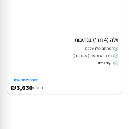
וילה (4 חד') בנתיבות
המתחם כולו שלכם
בריכה מחוממת ( מגודרת )
ג'קוזי חיצוני
מתחם שומר שבת
₪3,630
החל מ