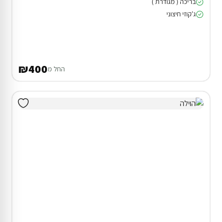
בריכה ( מגודרת )
ג'קוזי חיצוני
₪400
החל מ