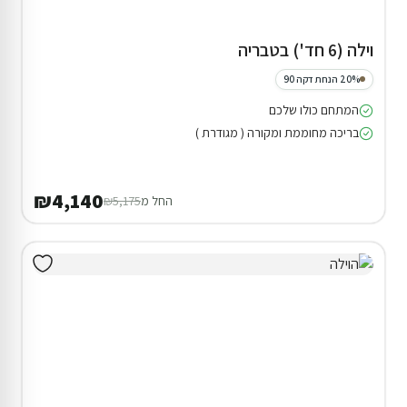
וילה (6 חד') בטבריה
20% הנחת דקה 90
המתחם כולו שלכם
בריכה מחוממת ומקורה ( מגודרת )
₪4,140
החל מ
₪5,175