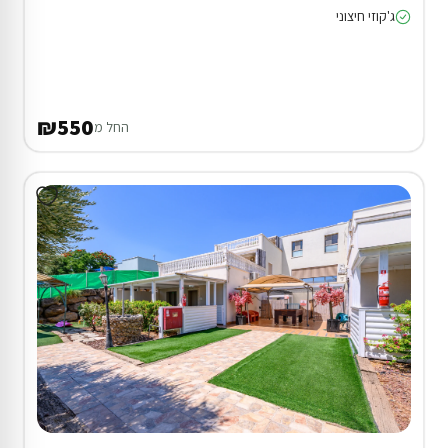
ג'קוזי חיצוני
₪550
החל מ