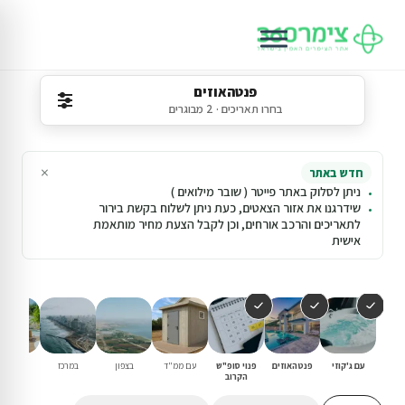
פנטהאוזים
בחרו תאריכים · 2 מבוגרים
×
חדש באתר
ניתן לסלוק באתר פייטר ( שובר מילואים )
שידרגנו את אזור הצאטים, כעת ניתן לשלוח בקשת בירור
לתאריכים והרכב אורחים, וכן לקבל הצעת מחיר מותאמת
אישית
עם ג'קוזי
פנטהאוזים
פנוי סופ"ש
עם ממ"ד
בצפון
במרכז
עם בריכ
הקרוב