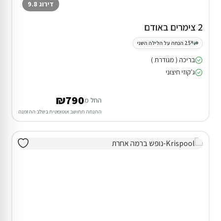
דירוג 9.8
2 צימרים באודם
25% הנחה על הלילה השני
בריכה ( מגודרת )
ג'קוזי חיצוני
₪790
החל מ
ההנחה תחושב אוטומטית בשלב ההזמנה