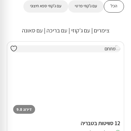
הכל
עם ג'קוזי פרטי
עם ג'קוזי ספא חיצוני
צימרים | עם ג'קוזי | עם בריכה | עם סאונה
דירוג 9.8
12 סוויטות בטבריה