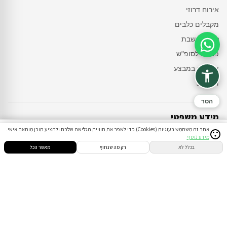
אירוח דרוזי
מקבלים כלבים
לשומרי שבת
סיוע בהזמנה
פנויים לסופ"ש
צימרים במבצע
דקה 90
הסר
מידע משפטי
אתר זה משתמש בעוגיות (Cookies) כדי לשפר את חוויית הגלישה שלכם ולהציע תוכן מותאם אישי.
מידע נוסף
תקנון ומדיניות
סינון
חיפוש
הזמנות
הודעות
התחבר
בכלל לא
רק מה שנחוץ
מאשר הכל
ביטולים והחזרים
צרו קשר
טלפון
054-8208770