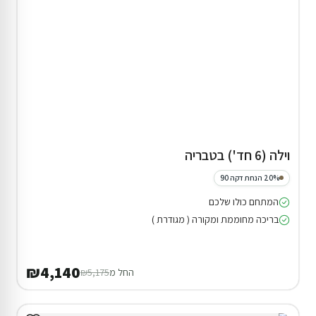
וילה (6 חד') בטבריה
20% הנחת דקה 90
המתחם כולו שלכם
בריכה מחוממת ומקורה ( מגודרת )
₪4,140
החל מ
₪5,175