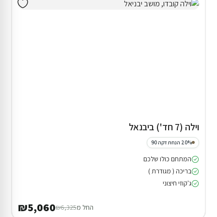
וילה (7 חד') ביבנאל
20% הנחת דקה 90
המתחם כולו שלכם
בריכה ( מגודרת )
ג'קוזי חיצוני
₪5,060
החל מ
₪6,325