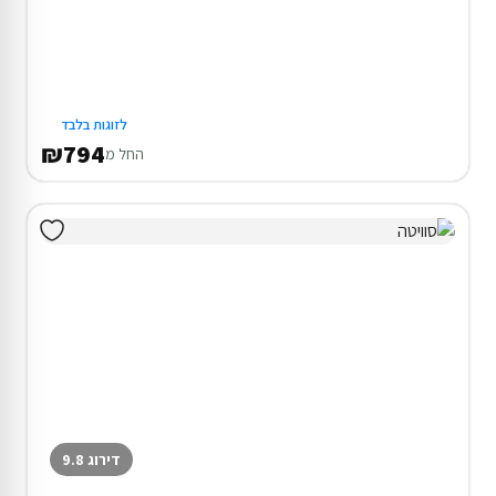
לזוגות בלבד
₪794
החל מ
דירוג 9.8