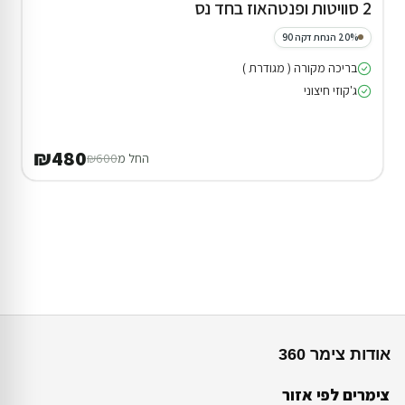
2 סוויטות ופנטהאוז בחד נס
20% הנחת דקה 90
בריכה מקורה ( מגודרת )
ג'קוזי חיצוני
₪480
החל מ
₪600
אודות צימר 360
צימרים לפי אזור