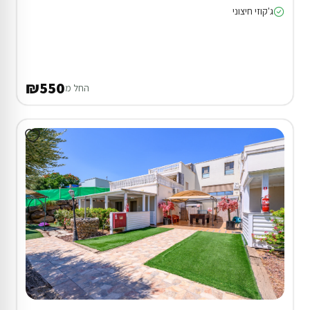
ג'קוזי חיצוני
₪550
החל מ