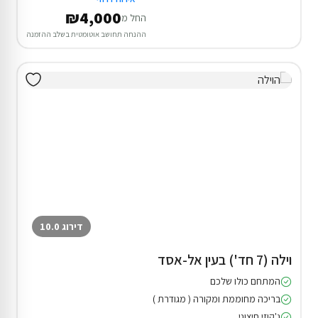
₪4,000
החל מ
ההנחה תחושב אוטומטית בשלב ההזמנה
דירוג 10.0
וילה (7 חד') בעין אל-אסד
המתחם כולו שלכם
בריכה מחוממת ומקורה ( מגודרת )
ג'קוזי חיצוני