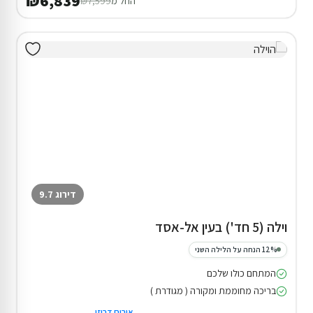
₪6,839
החל מ
₪7,599
דירוג 9.7
וילה (5 חד') בעין אל-אסד
12% הנחה על הלילה השני
המתחם כולו שלכם
בריכה מחוממת ומקורה ( מגודרת )
אירוח דרוזי