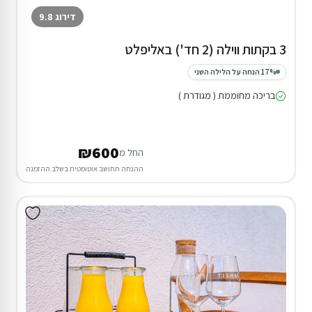
דירוג 9.8
3 בקתות ווילה (2 חד') באליפלט
17% הנחה על הלילה השני
בריכה מחוממת ( מגודרת )
₪600
החל מ
ההנחה תחושב אוטומטית בשלב ההזמנה