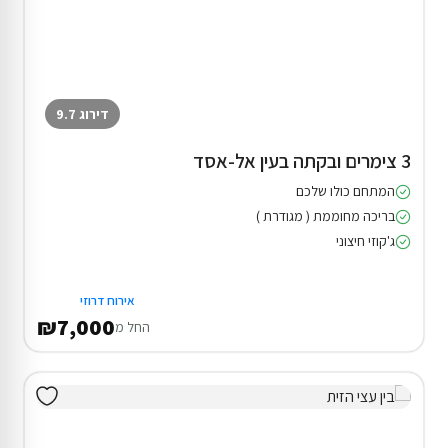
דירוג 9.7
3 צימרים ובקתה בעין אל-אסד
המתחם כולו שלכם
בריכה מחוממת ( מגודרת )
ג'קוזי חיצוני
אירוח דרוזי
₪7,000
החל מ