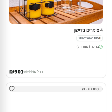
4 צימרים בדישון
10% הנחת דקה 90
בריכה ( מגודרת )
₪901
החל מ
₪1,001