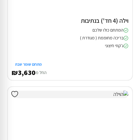
וילה (4 חד') בנתיבות
המתחם כולו שלכם
בריכה מחוממת ( מגודרת )
ג'קוזי חיצוני
מתחם שומר שבת
₪3,630
החל מ