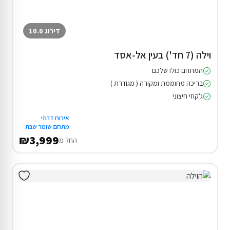
דירוג 10.0
וילה (7 חד') בעין אל-אסד
המתחם כולו שלכם
בריכה מחוממת ומקורה ( מגודרת )
ג'קוזי חיצוני
אירוח דרוזי
מתחם שומר שבת
₪3,999
החל מ