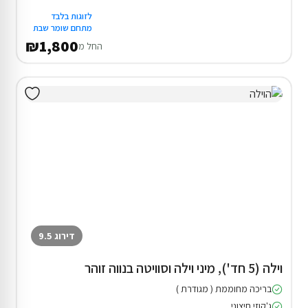
לזוגות בלבד
מתחם שומר שבת
₪1,800
החל מ
דירוג 9.5
וילה (5 חד'), מיני וילה וסוויטה בנווה זוהר
בריכה מחוממת ( מגודרת )
ג'קוזי חיצוני