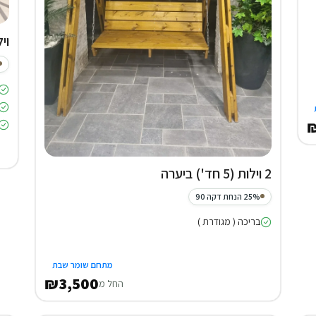
וילה (4
₪
2 וילות (5 חד') ביערה
25% הנחת דקה 90
בריכה ( מגודרת )
מתחם שומר שבת
₪3,500
החל מ