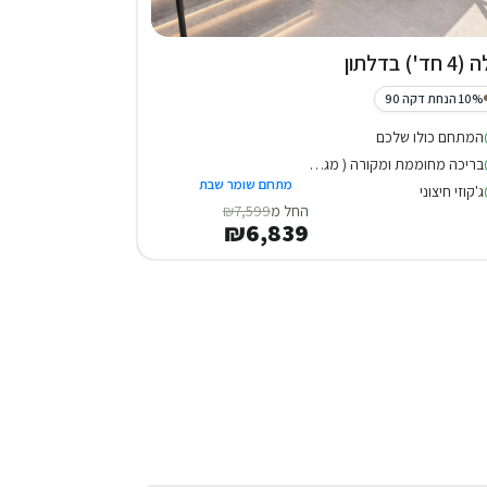
 חד') בדלתון
10% הנחת דקה 90
המתחם כולו שלכם
בריכה מחוממת ומקורה ( מגודרת )
מתחם שומר שבת
ג'קוזי חיצוני
החל מ
₪7,599
₪6,839