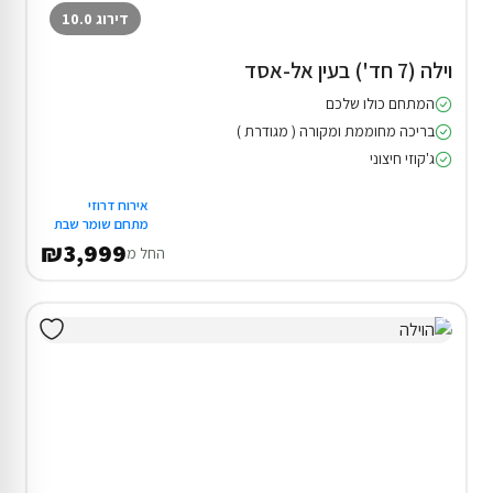
דירוג 10.0
וילה (7 חד') בעין אל-אסד
המתחם כולו שלכם
בריכה מחוממת ומקורה ( מגודרת )
ג'קוזי חיצוני
אירוח דרוזי
מתחם שומר שבת
₪3,999
החל מ