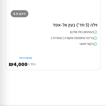
דירוג 9.9
וילה (5 חד') בעין אל-אסד
המתחם כולו שלכם
בריכה מחוממת ומקורה ( מגודרת )
ג'קוזי חיצוני
אירוח דרוזי
₪4,000
החל מ