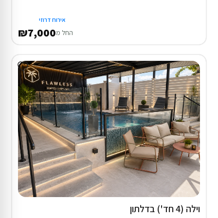
אירוח דרוזי
₪7,000
החל מ
וילה (4 חד') בדלתון