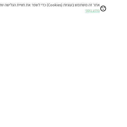
10% הנחת דקה 90
אתר זה משתמש בעוגיות (Cookies) כדי לשפר את חוויית הגלישה שלכם ולהציע תוכן מותאם אישי.
מידע נוסף
המתחם כולו שלכם
ג'קוזי חיצוני
מתחם שומר שבת
₪765
החל מ
₪850