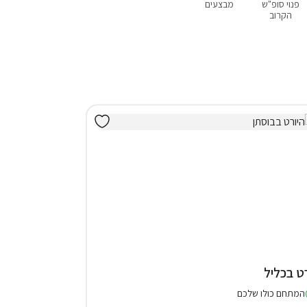
פנוי סופ"ש
מבצעים
אירוח דרוזי
בקתות
לזוגות בלבד
ע
הקרוב
רט בכליל
המתחם כולו שלכם