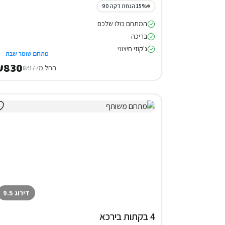
15% הנחת דקה 90
המתחם כולו שלכם
בריכה
ג'קוזי חיצוני
מתחם שומר שבת
₪830
החל מ
₪977
דירוג 9.5
4 בקתות בירכא