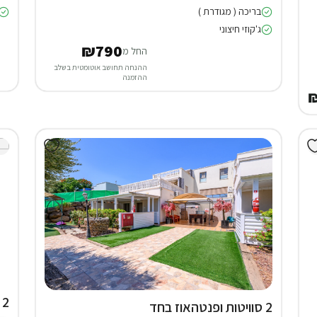
בריכה ( מגודרת )
ג'קוזי חיצוני
₪790
החל מ
ההנחה תחושב אוטומטית בשלב
ההזמנה
2 סוויטות בחד נס
2 סוויטות ופנטהאוז בחד