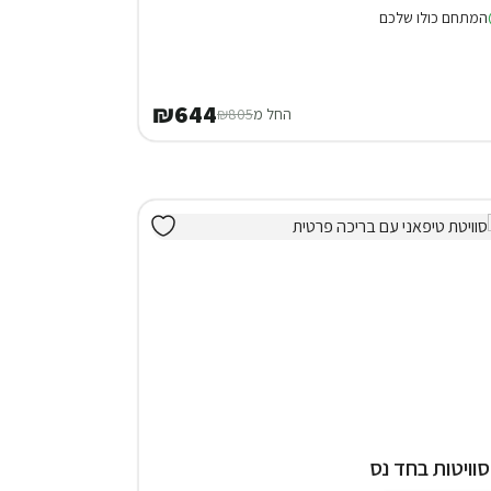
המתחם כולו שלכם
₪644
החל מ
₪805