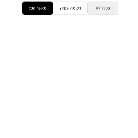
בכלל לא
רק מה שנחוץ
מאשר הכל
25% הנחת דקה 90
בריכה ( מגודרת )
מתחם שומר שבת
₪3,500
החל מ