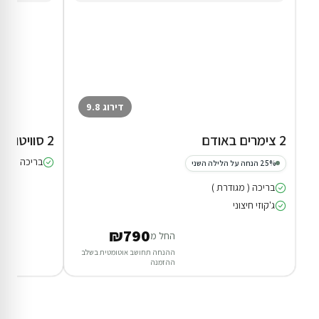
דירוג 9.8
2 צימרים באודם
2 סוויטות בחד נס
בריכה מקורה
25% הנחה על הלילה השני
בריכה ( מגודרת )
ג'קוזי חיצוני
₪790
החל מ
ההנחה תחושב אוטומטית בשלב
ההזמנה