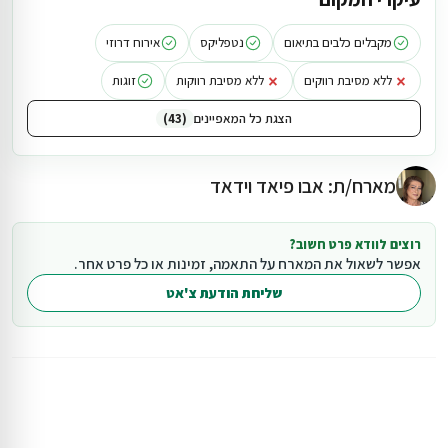
כלבים.
במקום יש 5 יחידות אירוח, 14 חדרי שינה, 9 מקלחות ו5 חדרי
שירותים. בכל יחידה ניתן לארח בין 11 ל-12 אורחים. נקודת
מקבלים כלבים בתיאום
נטפליקס
אירוח דרוזי
בליאומאגנתיזים היפכ מערב נמצא במרחק של כ-14.6 ק״מ מהמתחם
×
×
ללא מסיבת רווקים
ללא מסיבת רווקות
זוגות
הצגת כל המאפיינים
43
מארח/ת: אבו פיאד וידאד
רוצים לוודא פרט חשוב?
אפשר לשאול את המארח על התאמה, זמינות או כל פרט אחר.
שליחת הודעת צ'אט