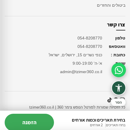
ביטולים והחזרים
צרו קשר
טלפון
054-8208770
וואטסאפ
054-8208770
כתובת :
כנפי נשרים 15, ירושלים, ישראל
שעות
א'-ה' 9:00-19:00
מייל
admin@tzimer360.co.il
סיוע בהזמנה
הסר
כל הזכויות שמורות לפורטל הנופש צימר 360 | tzimer360.co.il
אתר זה משתמש בעוגיות (Cookies) כדי לשפר את חוויית הגלישה שלכם ולהציע תוכן מותאם אישי.
בחירת תאריכים וכמות אורחים
הזמנה
מידע נוסף
בחרו תאריכים
2 אורחים
בכלל לא
רק מה שנחוץ
מאשר הכל