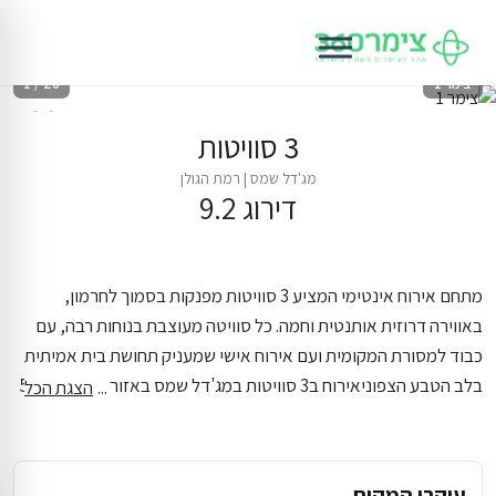
צימר 1
1 / 26
3 סוויטות
מג'דל שמס
|
רמת הגולן
דירוג 9.2
מתחם אירוח אינטימי המציע 3 סוויטות מפנקות בסמוך לחרמון,
באווירה דרוזית אותנטית וחמה. כל סוויטה מעוצבת בנוחות רבה, עם
כבוד למסורת המקומית ועם אירוח אישי שמעניק תחושת בית אמיתית
בלב הטבע הצפוני
אירוח ב3 סוויטות במג'דל שמס באזור רמת הגולן, 5
הצגת הכל
יחידות אירוח, בכל יחידה ניתן לארח בין 11 ל-12 אורחים, בעיקר
למשפחות. במקום תמצאו נוף לחרמון ונוף לשדות ומטעים ומטבח
חיצוני. נגישות לאורחים שצריכים התאמות. אפשרות להגיע עם
עיקרי המקום