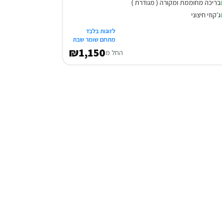
בריכה מחוממת ומקורה ( מגודרת )
ג'קוזי חיצוני
לזוגות בלבד
מתחם שומר שבת
₪1,150
החל מ