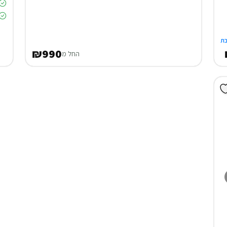
ת
₪990
החל מ