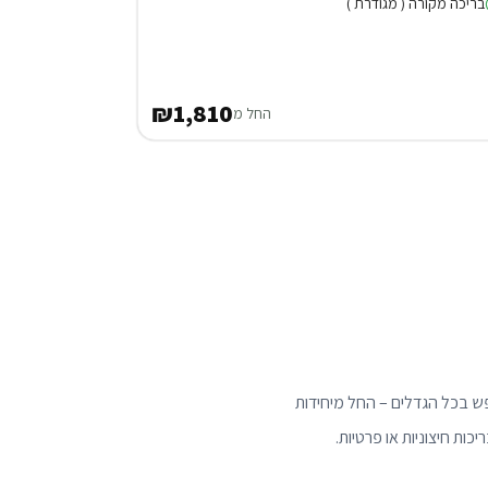
בריכה מקורה ( מגודרת )
₪1,810
החל מ
360 תמצאו צימרים מפנקים ומתחמי נופש בכל הגדלים – החל מיחידות
ות חיצוניות או פרטיות.