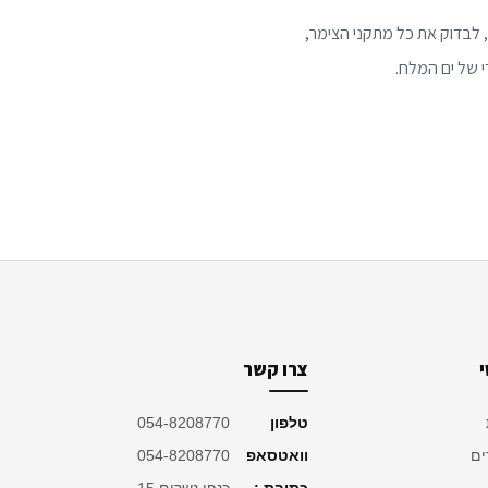
בצימר 360 תוכלו לראות מידע אמין, תמונות אמיתיות ותאריך צילום עדכני לכל צימר בים המלח. ניתן לבצע סיור 360, לבדוק את כל מתקני הצימר,
י של ים המלח.
צרו קשר
טלפון
054-8208770
ים
וואטסאפ
054-8208770
כתובת :
כנפי נשרים 15,