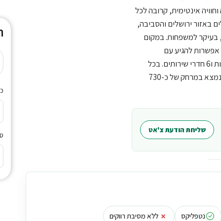
חוויה אינטימית, קרובה לכל
ירושלים באזור ירושלים והסביבה,
ת
ל יחידה ניתן לארח בין 2 ל-7 אורחים, בעיקר למשפחות. במקום
 אפשרות להגיע עם
במקום יש 7 יחידות אירוח, 8 חדרי שינה, 6 מקלחות ו6 חדרי שירותים. בכל
יחידה ניתן לארח בין 2 ל-7 אורחים. המוסדות הלאומיים נמצא במרחק של כ-730
כמ
שליחת הודעת צ'אט
סי
×
נטפליקס
ללא מסיבת רווקים