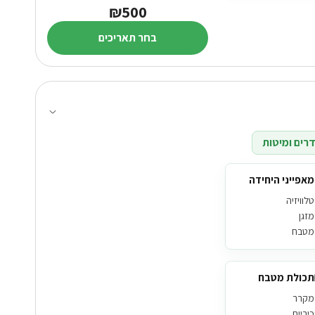
₪500
בחר תאריכים
רים ומיטות
מאפייני היחידה
טלוויזיה
מזגן
מטבח
תכולת מטבח
מקרר
כיריים