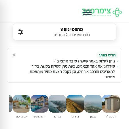
מתחמי נופש
בחרו תאריכים · 2 מבוגרים
×
חדש באתר
ניתן לסלוק באתר פייטר ( שובר מילואים )
שידרגנו את אזור הצאטים, כעת ניתן לשלוח בקשת בירור
לתאריכים והרכב אורחים, וכן לקבל הצעת מחיר מותאמת
אישית
עם ממ"ד
בצפון
בדרום
במרכז
וילות נופש
עם בריכה
למשפחו