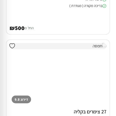
בריכה מקורה ( מגודרת )
₪500
החל מ
דירוג 9.8
27 צימרים בקליה