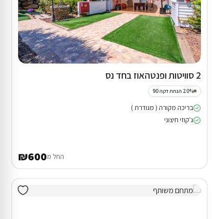
2 סוויטות ופנטהאוז בחד נס
20% הנחת דקה 90
בריכה מקורה ( מגודרת )
ג'קוזי חיצוני
₪600
החל מ