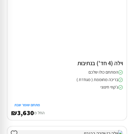
וילה (4 חד') בנתיבות
המתחם כולו שלכם
בריכה מחוממת ( מגודרת )
ג'קוזי חיצוני
מתחם שומר שבת
₪3,630
החל מ