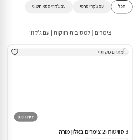
הכל
עם ג'קוזי פרטי
עם ג'קוזי ספא חיצוני
צימרים | למסיבות רווקות | עם ג'קוזי
דירוג 9.8
3 סוויטות ו2 צימרים באלון מורה