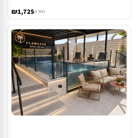
₪1,725
החל מ