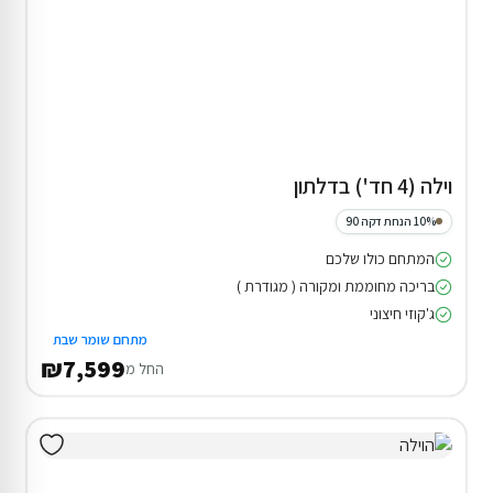
וילה (4 חד') בדלתון
10% הנחת דקה 90
המתחם כולו שלכם
בריכה מחוממת ומקורה ( מגודרת )
ג'קוזי חיצוני
מתחם שומר שבת
₪7,599
החל מ