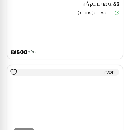
86 צימרים בקליה
בריכה מקורה ( מגודרת )
₪500
החל מ