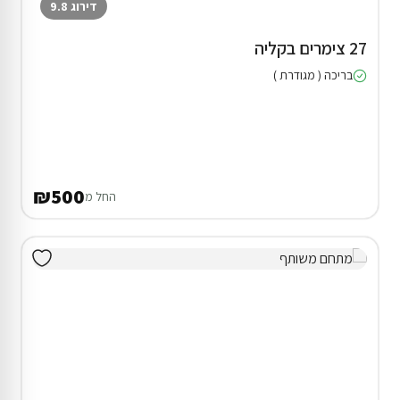
דירוג 9.8
27 צימרים בקליה
בריכה ( מגודרת )
₪500
החל מ