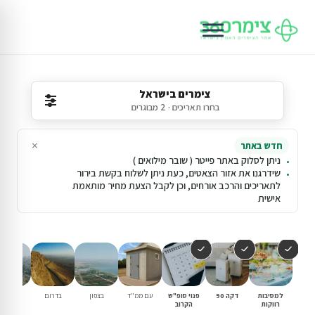
צימרים בישראל
בחרו תאריכים · 2 מבוגרים
×
חדש באתר
ניתן לסלוק באתר פייטר ( שובר מילואים )
שידרגנו את אזור הצאטים, כעת ניתן לשלוח בקשת בירור
לתאריכים והרכב אורחים, וכן לקבל הצעת מחיר מותאמת
אישית
למסיבות
דקה 90
פנוי סופ"ש
עם ממ"ד
בצפון
בדרום
במרכז
רווקות
הקרוב