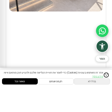
סיוע בהזמנה
הסר
וילה (4 חד') בדלתון
אתר זה משתמש בעוגיות (Cookies) כדי לשפר את חוויית הגלישה שלכם ולהציע תוכן מותאם אישי.
מידע נוסף
10% הנחת דקה 90
סינון
חיפוש
הזמנות
הודעות
התחבר
בכלל לא
רק מה שנחוץ
מאשר הכל
המתחם כולו שלכם
בריכה מחוממת ומקורה ( מגודרת )
ג'קוזי חיצוני
מתחם שומר שבת