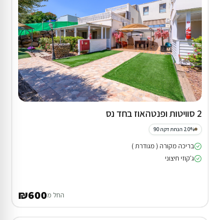
2 סוויטות ופנטהאוז בחד נס
20% הנחת דקה 90
בריכה מקורה ( מגודרת )
ג'קוזי חיצוני
₪600
החל מ