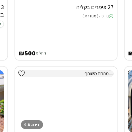
27 צימרים בקליה
בא
בריכה ( מגודרת )
₪500
החל מ
דירוג 9.8