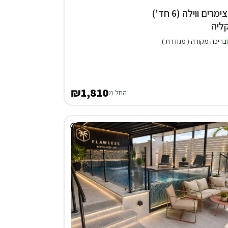
3 צימרים ווילה (6 חד')
ליה
בריכה מקורה ( מגודרת )
₪1,810
החל מ