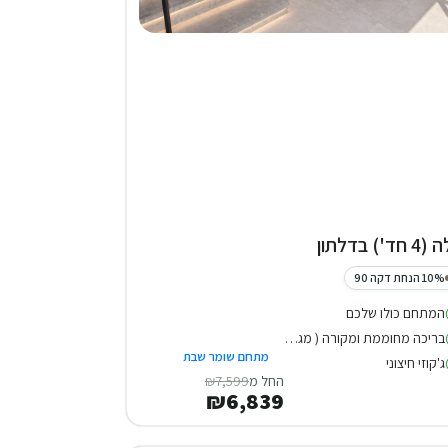
 חד') בדלתון
10% הנחת דקה 90
המתחם כולו שלכם
בריכה מחוממת ומקורה ( מגודרת )
מתחם שומר שבת
ג'קוזי חיצוני
החל מ
₪7,599
₪6,839