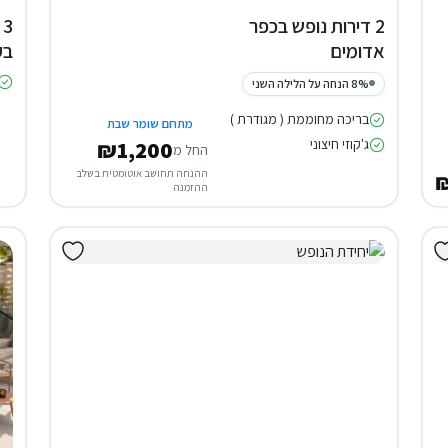
2 דירות נופש בכפר
אדומים
בק
8% הנחה על הלילה השני
בריכה מחוממת ( מגודרת )
מתחם שומר שבת
ג'קוזי חיצוני
₪1,200
החל מ
ההנחה תחושב אוטומטית בשלב
₪
ההזמנה