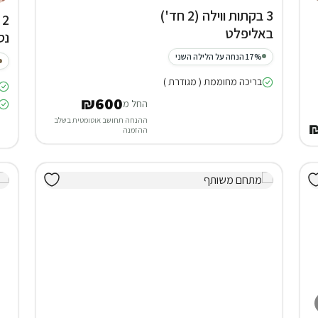
3 בקתות ווילה (2 חד')
2
באליפלט
נס
17% הנחה על הלילה השני
בריכה מחוממת ( מגודרת )
₪600
החל מ
ההנחה תחושב אוטומטית בשלב
ההזמנה