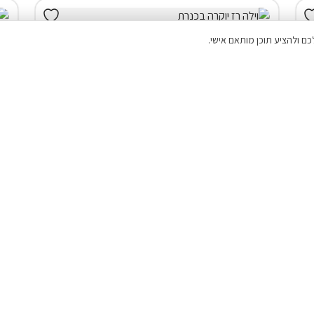
וילה (6 חד') בטבריה
וילה (5 
20% הנחת דקה 90
המתחם כולו שלכם
בריכה מחוממת ומקורה ( מגודרת )
החל מ
₪5,175
₪4,140
₪