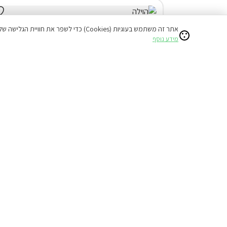
אתר זה משתמש בעוגיות (Cookies) כדי לשפר את חוויית הגלישה שלכם ולהציע תוכן מותאם אישי.
מידע נוסף
וילה (4 חד') בנתיבות
המתחם כולו שלכם
בריכה מחוממת ( מגודרת )
ג'קוזי חיצוני
מתחם שומר שבת
3,630
החל מ