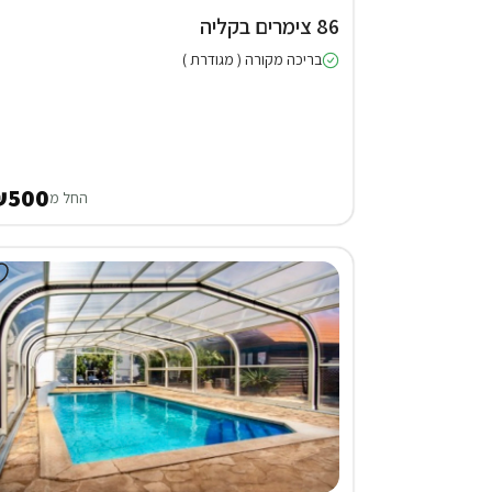
86 צימרים בקליה
בריכה מקורה ( מגודרת )
₪500
החל מ