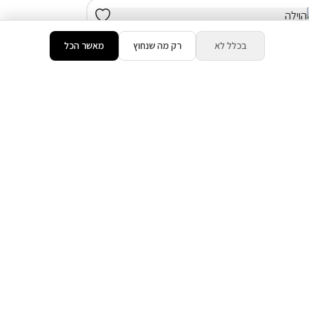
בכלל לא
רק מה שנחוץ
מאשר הכל
דירוג 9.9
חד') בעין אל-אסד
המתחם כולו שלכם
בריכה מחוממת ומקורה ( מגודרת )
ג'קוזי חיצוני
אירוח דרוזי
₪4,000
החל מ