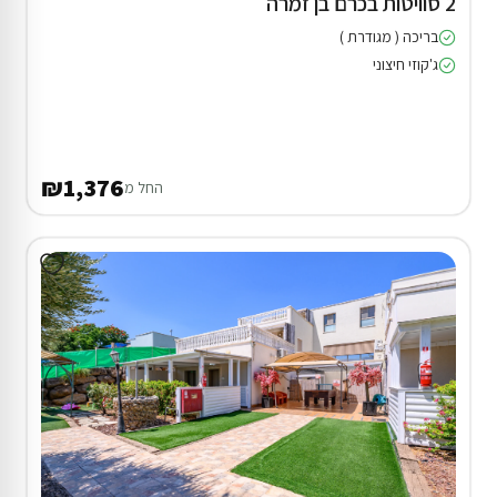
2 סוויטות בכרם בן זמרה
בריכה ( מגודרת )
ג'קוזי חיצוני
₪1,376
החל מ