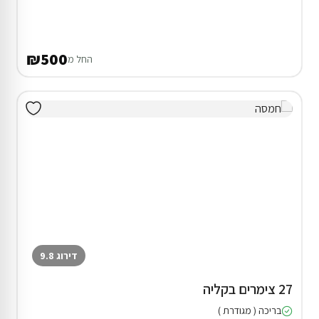
₪500
החל מ
דירוג 9.8
27 צימרים בקליה
בריכה ( מגודרת )