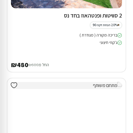
2 סוויטות ופנטהאוז בחד נס
20% הנחת דקה 90
בריכה מקורה ( מגודרת )
ג'קוזי חיצוני
₪480
החל מ
₪600