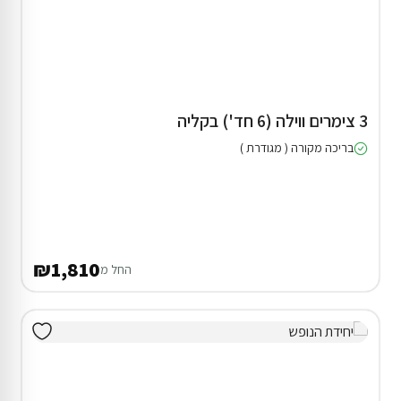
3 צימרים ווילה (6 חד') בקליה
בריכה מקורה ( מגודרת )
₪1,810
החל מ