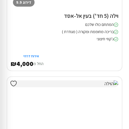
דירוג 9.9
וילה (5 חד') בעין אל-אסד
המתחם כולו שלכם
בריכה מחוממת ומקורה ( מגודרת )
ג'קוזי חיצוני
אירוח דרוזי
₪4,000
החל מ