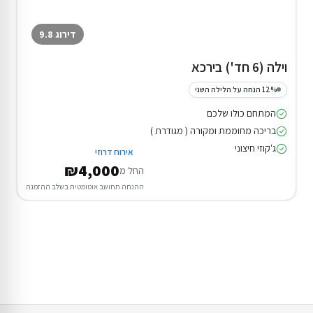
דירוג 9.8
וילה (6 חד') בירכא
12% הנחה על הלילה השני
המתחם כולו שלכם
בריכה מחוממת ומקורה ( מגודרת )
ג'קוזי חיצוני
אירוח דרוזי
₪4,000
החל מ
ההנחה תחושב אוטומטית בשלב ההזמנה