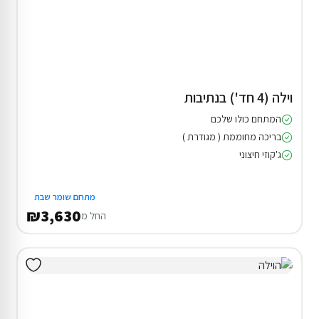
וילה (4 חד') בנתיבות
המתחם כולו שלכם
בריכה מחוממת ( מגודרת )
ג'קוזי חיצוני
מתחם שומר שבת
₪3,630
החל מ