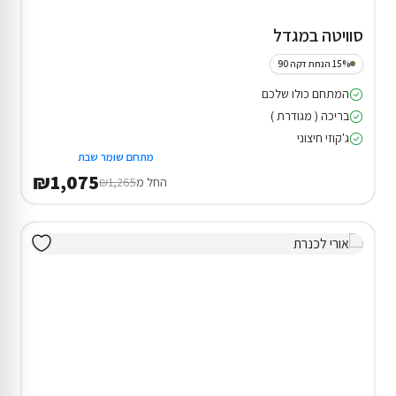
סוויטה במגדל
15% הנחת דקה 90
המתחם כולו שלכם
בריכה ( מגודרת )
ג'קוזי חיצוני
מתחם שומר שבת
₪1,075
החל מ
₪1,265