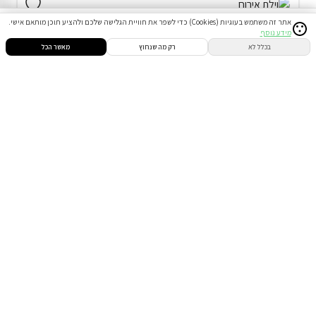
אתר זה משתמש בעוגיות (Cookies) כדי לשפר את חוויית הגלישה שלכם ולהציע תוכן מותאם אישי.
מידע נוסף
סינון
חיפוש
הזמנות
הודעות
התחבר
בכלל לא
רק מה שנחוץ
מאשר הכל
וילה (10 חד') ביבנאל
המתחם כולו שלכם
מתחם שומר שבת
₪8,460
החל מ