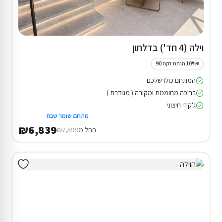
וילה (4 חד') בדלתון
10% הנחת דקה 90
המתחם כולו שלכם
בריכה מחוממת ומקורה ( מגודרת )
ג'קוזי חיצוני
מתחם שומר שבת
₪6,839
החל מ
₪7,599