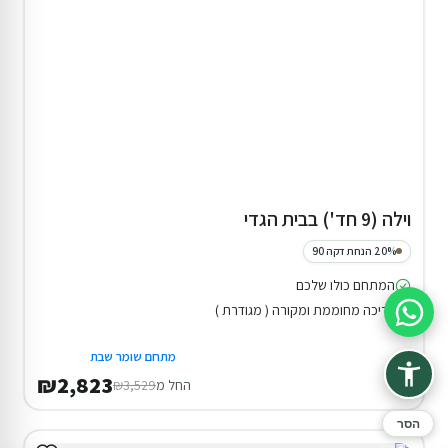
וילה (9 חד') בבית הגדי
20% הנחת דקה 90
המתחם כולו שלכם
בריכה מחוממת ומקורה ( מגודרת )
סיוע בהזמנה
מתחם שומר שבת
₪2,823
החל מ
₪3,529
הסר