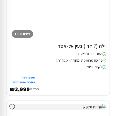
דירוג 10.0
וילה (7 חד') בעין אל-אסד
המתחם כולו שלכם
בריכה מחוממת ומקורה ( מגודרת )
ג'קוזי חיצוני
אירוח דרוזי
מתחם שומר שבת
₪3,999
החל מ