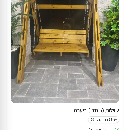
2 וילות (5 חד') ביערה
25% הנחת דקה 90
בריכה ( מגודרת )