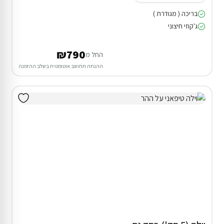
בריכה ( מגודרת )
ג'קוזי חיצוני
₪790
החל מ
ההנחה תחושב אוטומטית בשלב ההזמנה