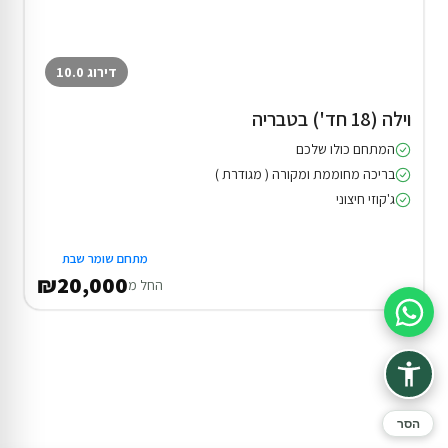
דירוג 10.0
וילה (18 חד') בטבריה
המתחם כולו שלכם
בריכה מחוממת ומקורה ( מגודרת )
ג'קוזי חיצוני
מתחם שומר שבת
₪20,000
החל מ
סיוע בהזמנה
הסר