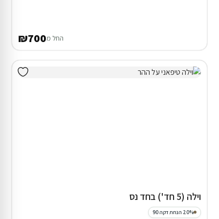
₪700
החל מ
וילה (5 חד') בחד נס
20% הנחת דקה 90