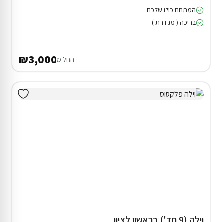
המתחם כולו שלכם
בריכה ( מגודרת )
₪3,000
החל מ
וילה (9 חד') בראשון לציון