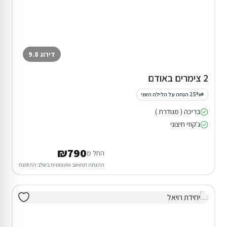
דירוג 9.8
2 צימרים באודם
25% הנחה על הלילה השני
בריכה ( מגודרת )
ג'קוזי חיצוני
₪790
החל מ
ההנחה תחושב אוטומטית בשלב ההזמנה