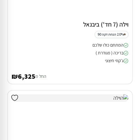
וילה (7 חד') ביבנאל
20% הנחת דקה 90
המתחם כולו שלכם
בריכה ( מגודרת )
ג'קוזי חיצוני
₪6,325
החל מ