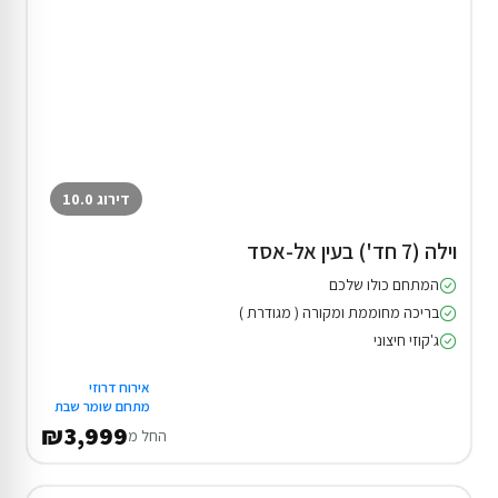
דירוג 10.0
וילה (7 חד') בעין אל-אסד
המתחם כולו שלכם
בריכה מחוממת ומקורה ( מגודרת )
ג'קוזי חיצוני
אירוח דרוזי
מתחם שומר שבת
₪3,999
החל מ