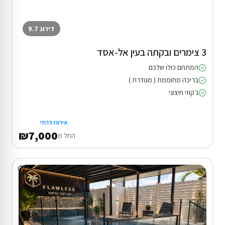
דירוג 9.7
3 צימרים ובקתה בעין אל-אסד
המתחם כולו שלכם
בריכה מחוממת ( מגודרת )
ג'קוזי חיצוני
אירוח דרוזי
₪7,000
החל מ