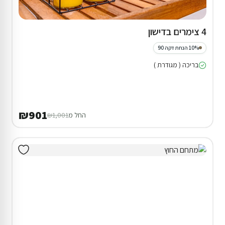
4 צימרים בדישון
10% הנחת דקה 90
בריכה ( מגודרת )
₪901
החל מ
₪1,001