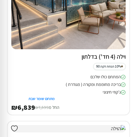
וילה (4 חד') בדלתון
10% הנחת דקה 90
המתחם כולו שלכם
בריכה מחוממת ומקורה ( מגודרת )
ג'קוזי חיצוני
מתחם שומר שבת
₪6,839
החל מ
₪7,599