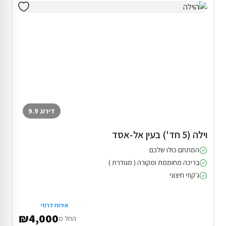
דירוג 9.9
וילה (5 חד') בעין אל-אסד
המתחם כולו שלכם
בריכה מחוממת ומקורה ( מגודרת )
ג'קוזי חיצוני
אירוח דרוזי
₪4,000
החל מ