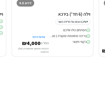
דירוג 9.8
וילה (6 חד') בירכא
וילה (8
12% הנחה על הלילה השני
המתחם כולו שלכם
בריכה מחוממת ומקורה ( מגודרת )
אירוח דרוזי
ג'קוזי חיצוני
₪4,000
החל מ
ההנחה תחושב אוטומטית בשלב
ההזמנה