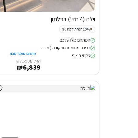
וילה (4 חד') בדלתון
10% הנחת דקה 90
המתחם כולו שלכם
בריכה מחוממת ומקורה ( מגודרת )
מתחם שומר שבת
ג'קוזי חיצוני
החל מ
₪7,599
₪6,839