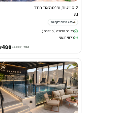
2 סוויטות ופנטהאוז בחד
נס
20% הנחת דקה 90
בריכה מקורה ( מגודרת )
ג'קוזי חיצוני
₪480
החל מ
₪600