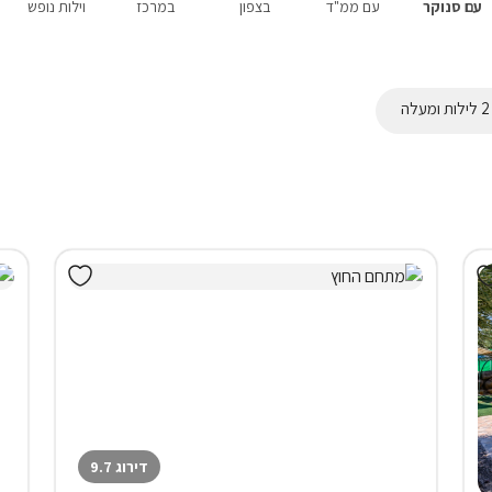
עם סנוקר
עם ממ"ד
בצפון
במרכז
וילות נופש
דירוג 9.7