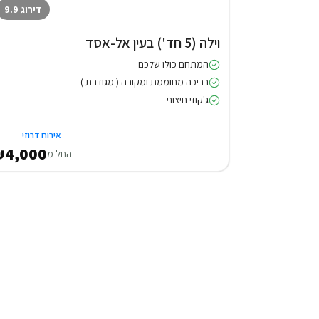
דירוג 9.9
וילה (5 חד') בעין אל-אסד
המתחם כולו שלכם
בריכה מחוממת ומקורה ( מגודרת )
ג'קוזי חיצוני
אירוח דרוזי
₪4,000
החל מ