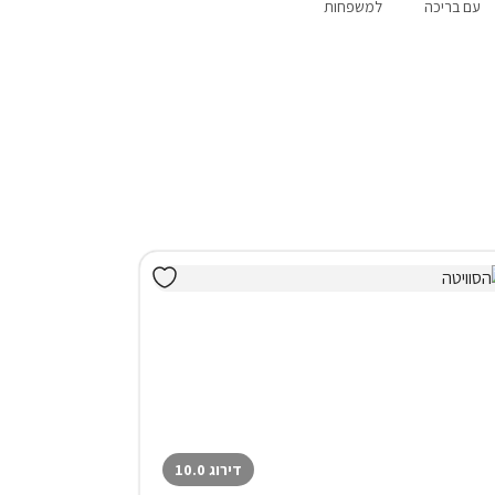
עם בריכה
למשפחות
שומרי שבת
לשבתות חתן
פנוי סופ"ש
הקרוב
דירוג 10.0