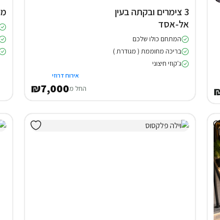
3 צימרים ובקתה בעין
מי
אל-אסד
המתחם כולו שלכם
בריכה מחוממת ( מגודרת )
ג'קוזי חיצוני
אירוח דרוזי
₪7,000
החל מ