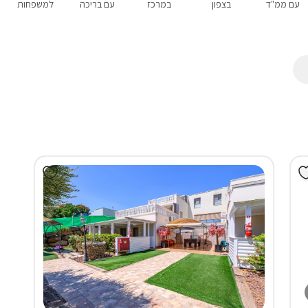
עם ממ"ד
בצפון
במרכז
עם בריכה
למשפחות