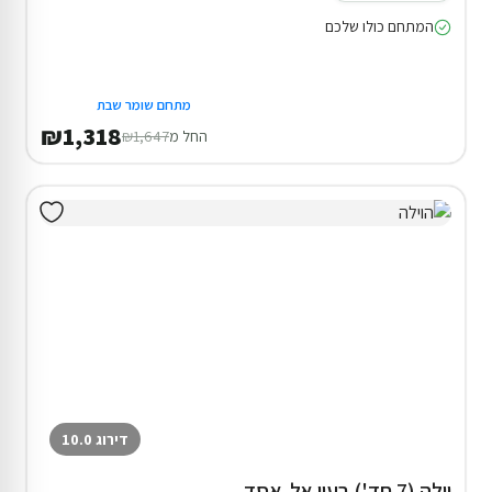
המתחם כולו שלכם
מתחם שומר שבת
₪1,318
החל מ
₪1,647
דירוג 10.0
וילה (7 חד') בעין אל-אסד