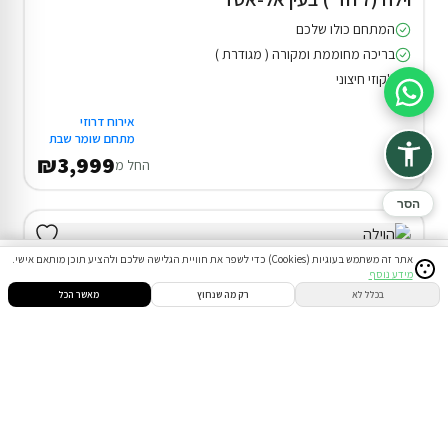
המתחם כולו שלכם
בריכה מחוממת ומקורה ( מגודרת )
ג'קוזי חיצוני
סיוע בהזמנה
אירוח דרוזי
מתחם שומר שבת
₪3,999
החל מ
הסר
אתר זה משתמש בעוגיות (Cookies) כדי לשפר את חוויית הגלישה שלכם ולהציע תוכן מותאם אישי.
מידע נוסף
סינון
חיפוש
הזמנות
הודעות
התחבר
בכלל לא
רק מה שנחוץ
מאשר הכל
דירוג 10.0