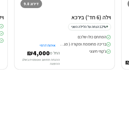
דירוג 9.8
וילה (6 חד') בירכא
וילה (8
12% הנחה על הלילה השני
המתחם כולו שלכם
בריכה מחוממת ומקורה ( מגודרת )
אירוח דרוזי
ג'קוזי חיצוני
₪4,000
החל מ
ההנחה תחושב אוטומטית בשלב
ההזמנה