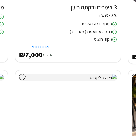
3 צימרים ובקתה בעין
מי
אל-אסד
המתחם כולו שלכם
בריכה מחוממת ( מגודרת )
ג'קוזי חיצוני
אירוח דרוזי
₪7,000
החל מ