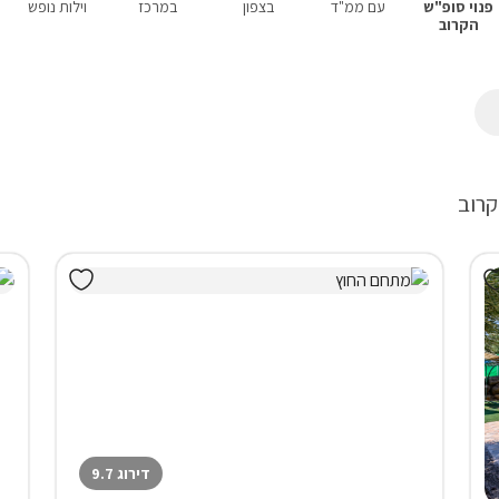
פנוי סופ"ש
עם ממ"ד
בצפון
במרכז
וילות נופש
הקרוב
קרוב
דירוג 9.7