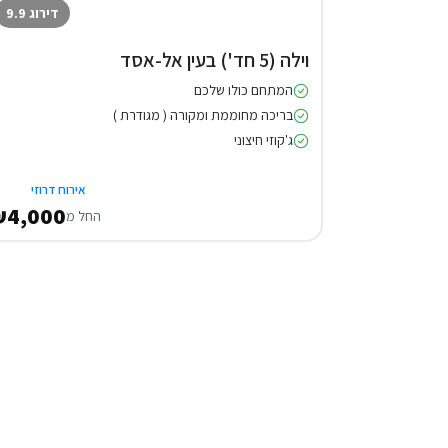
דירוג 9.9
וילה (5 חד') בעין אל-אסד
המתחם כולו שלכם
בריכה מחוממת ומקורה ( מגודרת )
ג'קוזי חיצוני
אירוח דרוזי
₪4,000
החל מ