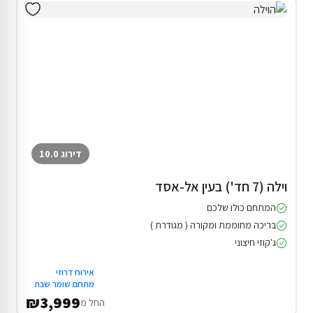
דירוג 10.0
וילה (7 חד') בעין אל-אסד
המתחם כולו שלכם
בריכה מחוממת ומקורה ( מגודרת )
ג'קוזי חיצוני
אירוח דרוזי
מתחם שומר שבת
₪3,999
החל מ