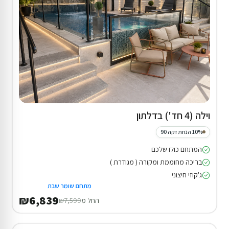
וילה (4 חד') בדלתון
10% הנחת דקה 90
המתחם כולו שלכם
בריכה מחוממת ומקורה ( מגודרת )
ג'קוזי חיצוני
מתחם שומר שבת
₪6,839
החל מ
₪7,599