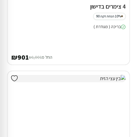
4 צימרים בדישון
10% הנחת דקה 90
בריכה ( מגודרת )
₪901
החל מ
₪1,001