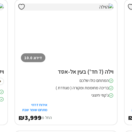
דירוג 10.0
וילה (7 חד') בעין אל-אסד
וילה (9 
המתחם כולו שלכם
בריכה מחוממת ומקורה ( מגודרת )
ג'קוזי חיצוני
אירוח דרוזי
מתחם שומר שבת
₪3,999
₪
החל מ