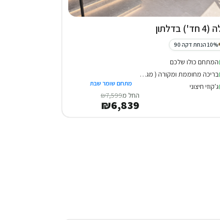
 חד') בדלתון
10% הנחת דקה 90
המתחם כולו שלכם
בריכה מחוממת ומקורה ( מגודרת )
מתחם שומר שבת
ג'קוזי חיצוני
החל מ
₪7,599
₪6,839