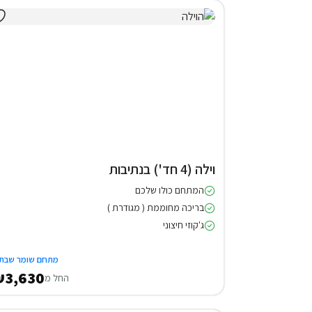
וילה (4 חד') בנתיבות
המתחם כולו שלכם
בריכה מחוממת ( מגודרת )
ג'קוזי חיצוני
מתחם שומר שבת
3,630
החל מ