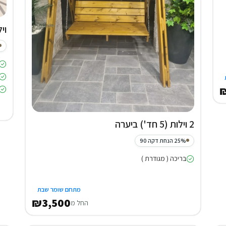
וילה (4
₪
2 וילות (5 חד') ביערה
25% הנחת דקה 90
בריכה ( מגודרת )
מתחם שומר שבת
₪3,500
החל מ