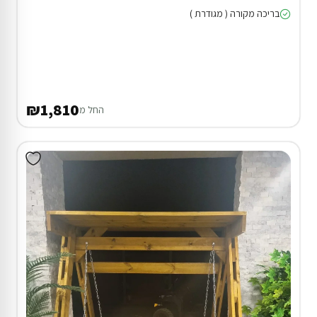
בריכה מקורה ( מגודרת )
₪1,810
החל מ