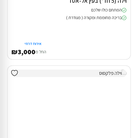
וילה (5 חד') בעין אל-אסד
המתחם כולו שלכם
בריכה מחוממת ומקורה ( מגודרת )
אירוח דרוזי
₪3,000
החל מ