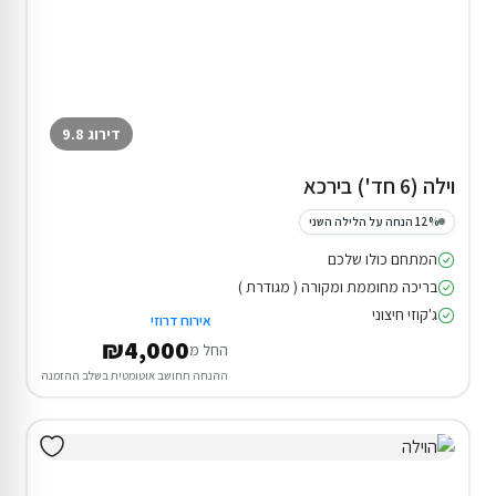
דירוג 9.8
וילה (6 חד') בירכא
12% הנחה על הלילה השני
המתחם כולו שלכם
בריכה מחוממת ומקורה ( מגודרת )
ג'קוזי חיצוני
אירוח דרוזי
₪4,000
החל מ
ההנחה תחושב אוטומטית בשלב ההזמנה