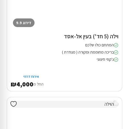
דירוג 9.9
וילה (5 חד') בעין אל-אסד
המתחם כולו שלכם
בריכה מחוממת ומקורה ( מגודרת )
ג'קוזי חיצוני
אירוח דרוזי
₪4,000
החל מ