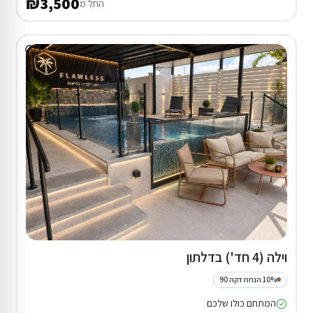
₪3,500
החל מ
וילה (4 חד') בדלתון
10% הנחת דקה 90
המתחם כולו שלכם