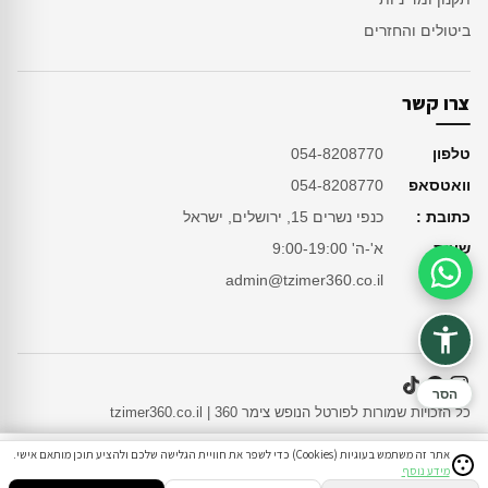
ביטולים והחזרים
צרו קשר
טלפון
054-8208770
וואטסאפ
054-8208770
כתובת :
כנפי נשרים 15, ירושלים, ישראל
שעות
א'-ה' 9:00-19:00
מייל
admin@tzimer360.co.il
סיוע בהזמנה
הסר
כל הזכויות שמורות לפורטל הנופש צימר 360 | tzimer360.co.il
אתר זה משתמש בעוגיות (Cookies) כדי לשפר את חוויית הגלישה שלכם ולהציע תוכן מותאם אישי.
מידע נוסף
סינון
חיפוש
הזמנות
הודעות
התחבר