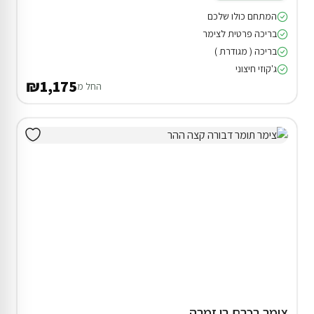
המתחם כולו שלכם
בריכה פרטית לצימר
בריכה ( מגודרת )
ג'קוזי חיצוני
₪1,175
החל מ
צימר בכרם בן זמרה