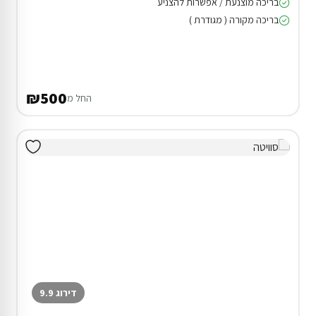
בריכה מוצנעת / אפשרות להצניע
בריכה מקורה ( מגודרת )
₪500
החל מ
דירוג 9.9