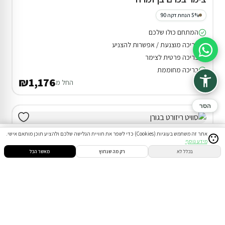
5% הנחת דקה 90
המתחם כולו שלכם
בריכה מוצנעת / אפשרות להצניע
סיוע בהזמנה
בריכה פרטית לצימר
בריכה מחוממת
₪1,176
החל מ
הסר
אתר זה משתמש בעוגיות (Cookies) כדי לשפר את חוויית הגלישה שלכם ולהציע תוכן מותאם אישי.
מידע נוסף
סינון
חיפוש
הזמנות
הודעות
התחבר
בכלל לא
רק מה שנחוץ
מאשר הכל