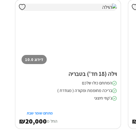
דירוג 10.0
וילה (18 חד') בטבריה
המתחם כולו שלכם
בריכה מחוממת ומקורה ( מגודרת )
ג'קוזי חיצוני
מתחם שומר שבת
₪20,000
החל מ