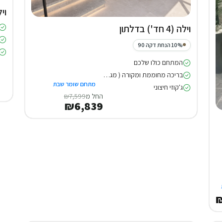
וילה (7 
וילה (4 חד') בדלתון
10% הנחת דקה 90
המתחם כולו שלכם
בריכה מחוממת ומקורה ( מגודרת )
מתחם שומר שבת
ג'קוזי חיצוני
החל מ
₪7,599
₪6,839
₪