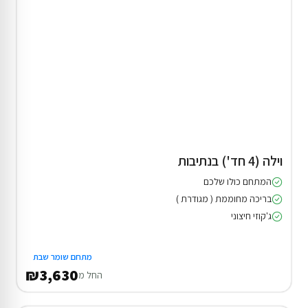
וילה (4 חד') בנתיבות
המתחם כולו שלכם
בריכה מחוממת ( מגודרת )
ג'קוזי חיצוני
מתחם שומר שבת
₪3,630
החל מ