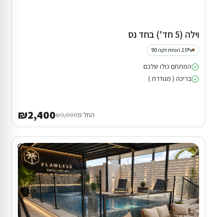
וילה (5 חד') בחד נס
20% הנחת דקה 90
המתחם כולו שלכם
בריכה ( מגודרת )
₪2,400
החל מ
₪3,000