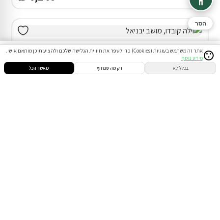
הסר
אתר זה משתמש בעוגיות (Cookies) כדי לשפר את חוויית הגלישה שלכם ולהציע תוכן מותאם אישי.
1
מידע נוסף
סינון
חיפוש
הזמנות
הודעות
התחבר
בכלל לא
רק מה שנחוץ
מאשר הכל
וילה (7 חד') ביבנאל
20% הנחת דקה 90
המתחם כולו שלכם
בריכה ( מגודרת )
ג'קוזי חיצוני