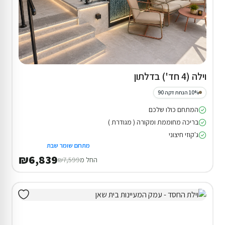
וילה (4 חד') בדלתון
10% הנחת דקה 90
המתחם כולו שלכם
בריכה מחוממת ומקורה ( מגודרת )
ג'קוזי חיצוני
מתחם שומר שבת
₪6,839
החל מ
₪7,599