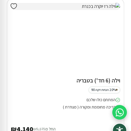
וילה (6 חד') בטבריה
20% הנחת דקה 90
המתחם כולו שלכם
בריכה מחוממת ומקורה ( מגודרת )
סיוע בהזמנה
₪4,140
החל מ
₪5,175