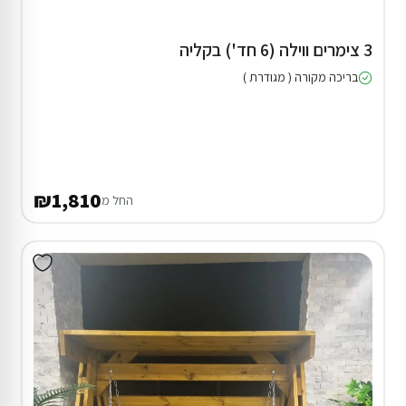
3 צימרים ווילה (6 חד') בקליה
בריכה מקורה ( מגודרת )
₪1,810
החל מ