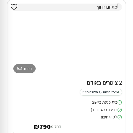
דירוג 9.8
2 צימרים באודם
25% הנחה על הלילה השני
בית כנסת ביישוב
בריכה ( מגודרת )
ג'קוזי חיצוני
₪790
החל מ