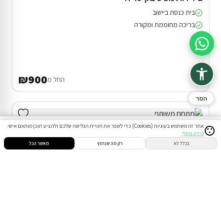
בית כנסת ביישוב
בריכה מחוממת ומקורה
סיוע בהזמנה
₪900
החל מ
הסר
אתר זה משתמש בעוגיות (Cookies) כדי לשפר את חוויית הגלישה שלכם ולהציע תוכן מותאם אישי.
מידע נוסף
סינון
חיפוש
הזמנות
הודעות
התחבר
בכלל לא
רק מה שנחוץ
מאשר הכל
דירוג 9.5