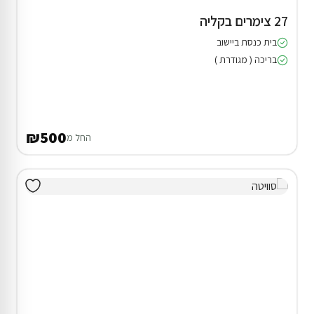
27 צימרים בקליה
בית כנסת ביישוב
בריכה ( מגודרת )
₪500
החל מ