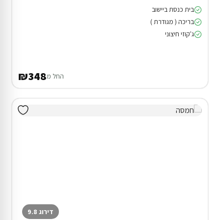
בית כנסת ביישוב
בריכה ( מגודרת )
ג'קוזי חיצוני
₪348
החל מ
דירוג 9.8