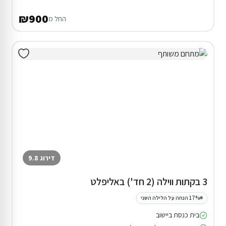
₪900
החל מ
דירוג 9.8
3 בקתות ווילה (2 חד') באליפלט
17% הנחה על הלילה השני
בית כנסת ביישוב