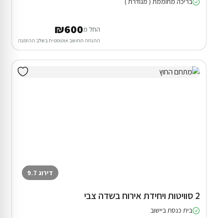
בריכה מחוממת ( מגודרת )
₪600
החל מ
ההנחה תחושב אוטומטית בשלב ההזמנה
דירוג 9.7
2 סוויטות ויחידת אירוח בשדה צבי
בית כנסת ביישוב