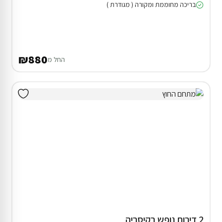
בריכה מחוממת ומקורה ( מגודרת )
₪880
החל מ
2 דירות נופש בקיסריה