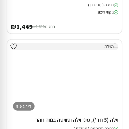
בריכה ( מגודרת )
ג'קוזי חיצוני
₪1,449
החל מ
₪1,610
דירוג 9.5
וילה (5 חד'), מיני וילה וסוויטה בנווה זוהר
בריכה מחוממת ( מגודרת )