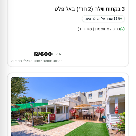
3 בקתות ווילה (2 חד') באליפלט
17% הנחה על הלילה השני
בריכה מחוממת ( מגודרת )
₪600
החל מ
ההנחה תחושב אוטומטית בשלב ההזמנה