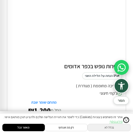
2 דירות נופש בכפר אדומים
סיוע בהזמנה
8% הנחה על הלילה השני
בריכה מחוממת ( מגודרת )
ג'קוזי חיצוני
הסר
מתחם שומר שבת
₪1,200
החל מ
אתר זה משתמש בעוגיות (Cookies) כדי לשפר את חוויית הגלישה שלכם ולהציע תוכן מותאם אישי.
ההנחה תחושב אוטומטית בשלב ההזמנה
מידע נוסף
סינון
חיפוש
הזמנות
הודעות
התחבר
בכלל לא
רק מה שנחוץ
מאשר הכל