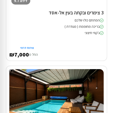
דירוג 9.7
3 צימרים ובקתה בעין אל-אסד
המתחם כולו שלכם
בריכה מחוממת ( מגודרת )
ג'קוזי חיצוני
אירוח דרוזי
₪7,000
החל מ