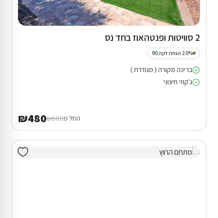
2 סוויטות ופנטהאוז בחד נס
20% הנחת דקה 90
בריכה מקורה ( מגודרת )
ג'קוזי חיצוני
₪480
החל מ
₪600