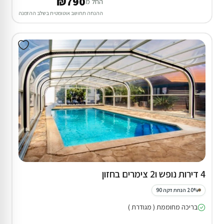
₪790
החל מ
ההנחה תחושב אוטומטית בשלב ההזמנה
4 דירות נופש ו2 צימרים בחזון
20% הנחת דקה 90
בריכה מחוממת ( מגודרת )