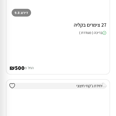
דירוג 9.8
27 צימרים בקליה
בריכה ( מגודרת )
₪500
החל מ