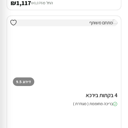
₪1,117
החל מ
₪1,176
דירוג 9.5
4 בקתות בירכא
בריכה מחוממת ( מגודרת )