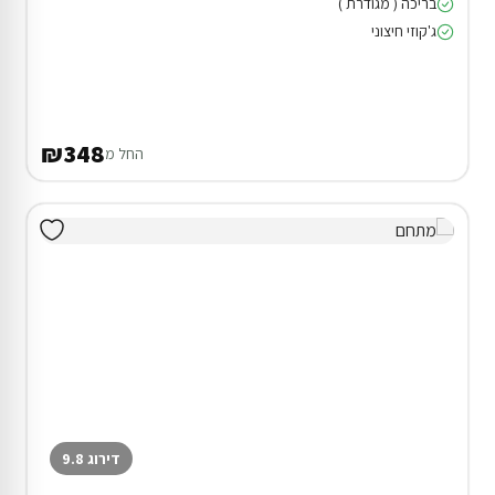
בריכה ( מגודרת )
ג'קוזי חיצוני
₪348
החל מ
דירוג 9.8