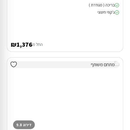
בריכה ( מגודרת )
ג'קוזי חיצוני
₪1,376
החל מ
דירוג 9.8