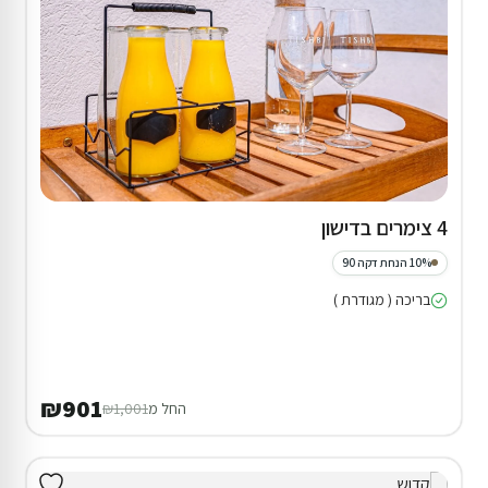
4 צימרים בדישון
10% הנחת דקה 90
בריכה ( מגודרת )
₪901
החל מ
₪1,001