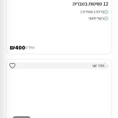
12 סוויטות בטבריה
בריכה ( מגודרת )
ג'קוזי חיצוני
₪400
החל מ