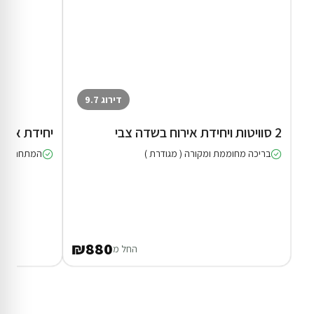
דירוג 9.7
2 סוויטות ויחידת אירוח בשדה צבי
יחידת אירו
בריכה מחוממת ומקורה ( מגודרת )
המתחם כולו
₪880
החל מ