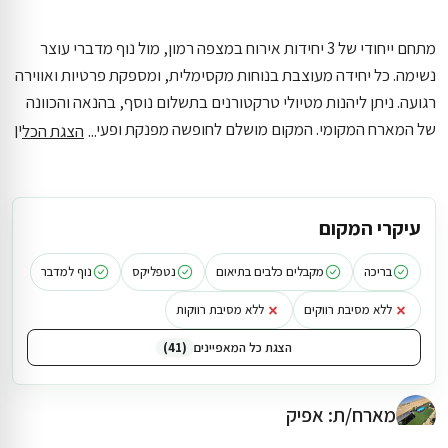
מתחם ייחודי של 3 יחידות אירוח במצפה רמון, מול נוף מדברי עוצר
נשימה. כל יחידה מעוצבת בנוחות מקסימלית, ומספקת פרטיות ואווירה
רגועה. ניתן ליהנות מטיולי טרקטורנים בתשלום נוסף, בהנאה והכוונה
של המארח המקומי. המקום מושלם לחופשה מפנקת ופעילויות אדרנלין
הצגת הכל
לצד השקט המדברי
אירוח ב3 יחידות אירוח במצפה רמון באזור הנגב,
מתאים לעד 12 אורחים, בעיקר למשפחות. במקום תמצאו בריכה, נוף
למדבר ונוף מדברי ומטבח מאובזר. אפשרות להגיע עם כלבים.
המתחם
עיקרי המקום
כולל 3 יחידות אירוח ו3 חדרי שינה. מדבר בראשית טיולי ג'יפים נמצא
במרחק של כ-190 מטר, בערך 2 דקות הליכה מהמתחם
בריכה
מקבלים כלבים בתיאום
נטפליקס
נוף למדבר
×
×
ללא מסיבת רווקים
ללא מסיבת רווקות
הצגת כל המאפיינים
41
מארח/ת: אפיק