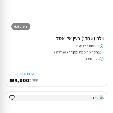
דירוג 9.9
וילה (5 חד') בעין אל-אסד
המתחם כולו שלכם
בריכה מחוממת ומקורה ( מגודרת )
ג'קוזי חיצוני
אירוח דרוזי
₪4,000
החל מ