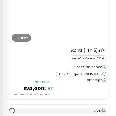
דירוג 9.8
וילה (6 חד') בירכא
12% הנחה על הלילה השני
המתחם כולו שלכם
בריכה מחוממת ומקורה ( מגודרת )
ג'קוזי חיצוני
אירוח דרוזי
₪4,000
החל מ
ההנחה תחושב אוטומטית בשלב ההזמנה