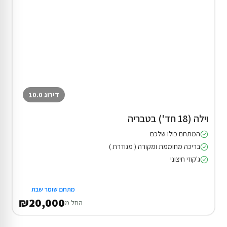
דירוג 10.0
וילה (18 חד') בטבריה
המתחם כולו שלכם
בריכה מחוממת ומקורה ( מגודרת )
ג'קוזי חיצוני
מתחם שומר שבת
₪20,000
החל מ