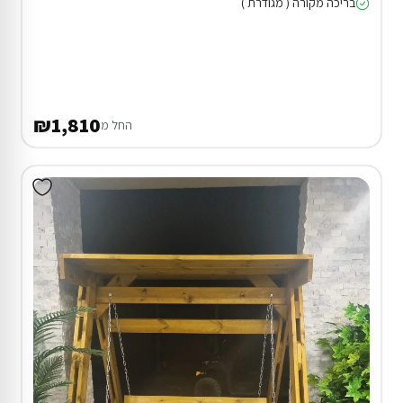
בריכה מקורה ( מגודרת )
₪1,810
החל מ