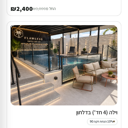
₪2,400
החל מ
₪3,000
וילה (4 חד') בדלתון
10% הנחת דקה 90