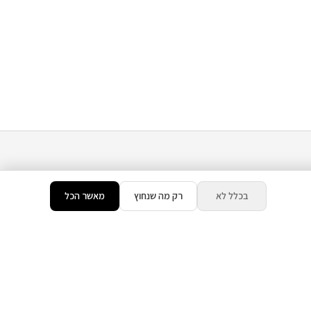
בכלל לא
רק מה שנחוץ
מאשר הכל
צרו קשר
טלפון
054-8208770
ים
וואטסאפ
054-8208770
כתובת :
כנפי נשרים 15,
ירושלים, ישראל
שעות
א'-ה' 9:00-19:00