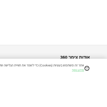
אודות צימר 360
אתר זה משתמש בעוגיות (Cookies) כדי לשפר את חוויית הגלישה שלכם ולהציע תוכן מותאם אישי.
צימרים לפי אזור
צימרים לפי סוג
מידע נוסף
צימרים בצפון
בקתות
צימרים בדרום
וילות
צימרים במרכז
לזוגות בלבד
אזור ים המלח
למשפחות