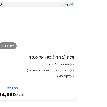
דירוג 9.9
וילה (5 חד') בעין אל-אסד
המתחם כולו שלכם
בריכה מחוממת ומקורה ( מגודרת )
ג'קוזי חיצוני
אירוח דרוזי
₪4,000
החל מ