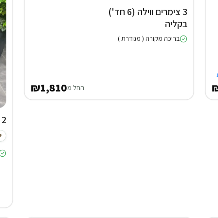
3 צימרים ווילה (6 חד')
בקליה
בריכה מקורה ( מגודרת )
₪1,810
₪
החל מ
2 וילות (5 חד') ביערה