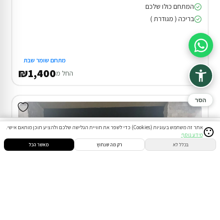
המתחם כולו שלכם
בריכה ( מגודרת )
סיוע בהזמנה
מתחם שומר שבת
₪1,400
החל מ
הסר
אתר זה משתמש בעוגיות (Cookies) כדי לשפר את חוויית הגלישה שלכם ולהציע תוכן מותאם אישי.
מידע נוסף
סינון
חיפוש
הזמנות
הודעות
התחבר
בכלל לא
רק מה שנחוץ
מאשר הכל