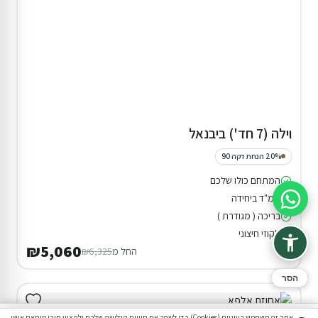
וילה (7 חד') ביבנאל
20% הנחת דקה 90
המתחם כולו שלכם
ממ"ד ביחידה
סיוע בהזמנה
בריכה ( מגודרת )
ג'קוזי חיצוני
₪5,060
החל מ
₪6,325
הסר
אתר זה משתמש בעוגיות (Cookies) כדי לשפר את חוויית הגלישה שלכם ולהציע תוכן מותאם אישי.