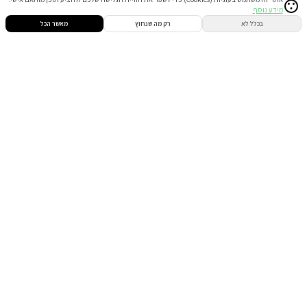
מידע נוסף
סינון
חיפוש
הזמנות
הודעות
התחבר
בכלל לא
רק מה שנחוץ
מאשר הכל
וילה (9 חד') בבית הגדי
20% הנחת דקה 90
המתחם כולו שלכם
ממ"ד ביחידה
בריכה מחוממת ומקורה ( מגודרת )
מתחם שומר שבת
₪2,823
החל מ
₪3,529