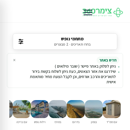
מתחמי נופש
בחרו תאריכים · 2 מבוגרים
×
חדש באתר
ניתן לסלוק באתר פייטר ( שובר מילואים )
שידרגנו את אזור הצאטים, כעת ניתן לשלוח בקשת בירור
לתאריכים והרכב אורחים, וכן לקבל הצעת מחיר מותאמת
אישית
עם ממ"ד
בצפון
בדרום
במרכז
וילות נופש
עם בריכה
למשפחו