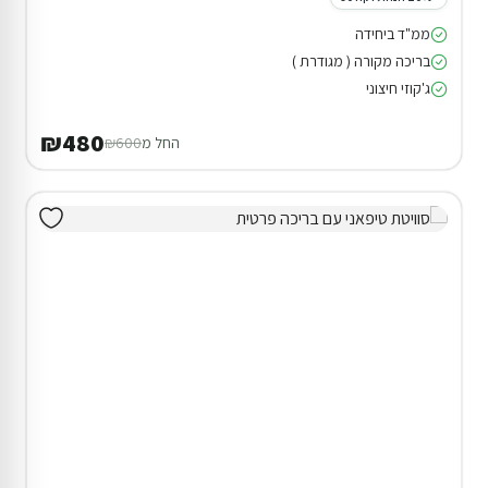
ממ"ד ביחידה
בריכה מקורה ( מגודרת )
ג'קוזי חיצוני
₪480
החל מ
₪600