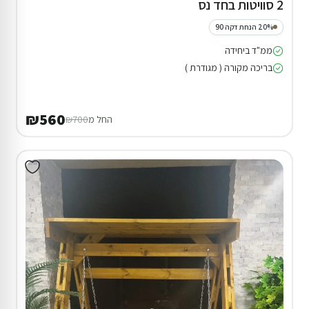
2 סוויטות בחד נס
20% הנחת דקה 90
ממ"ד ביחידה
בריכה מקורה ( מגודרת )
₪560
החל מ
₪700