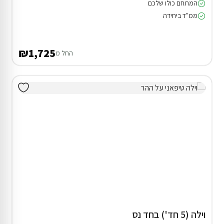
המתחם כולו שלכם
ממ"ד ביחידה
₪1,725
החל מ
וילה (5 חד') בחד נס