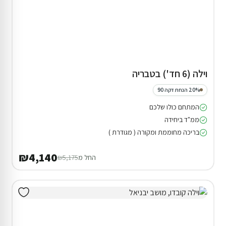
וילה (6 חד') בטבריה
20% הנחת דקה 90
המתחם כולו שלכם
ממ"ד ביחידה
בריכה מחוממת ומקורה ( מגודרת )
₪4,140
החל מ
₪5,175