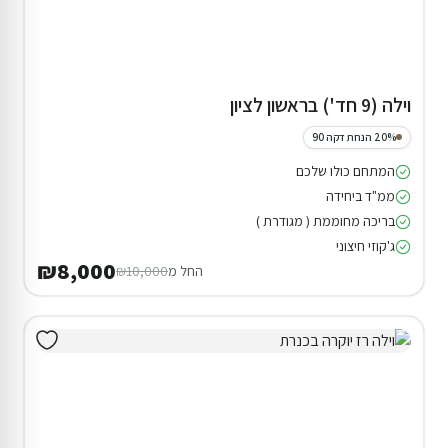
וילה (9 חד') בראשון לציון
20% הנחת דקה 90
המתחם כולו שלכם
ממ"ד ביחידה
בריכה מחוממת ( מגודרת )
ג'קוזי חיצוני
₪8,000
החל מ
₪10,000