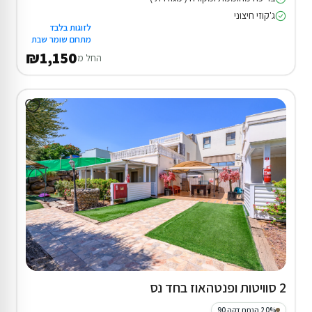
ג'קוזי חיצוני
לזוגות בלבד
מתחם שומר שבת
₪1,150
החל מ
2 סוויטות ופנטהאוז בחד נס
20% הנחת דקה 90