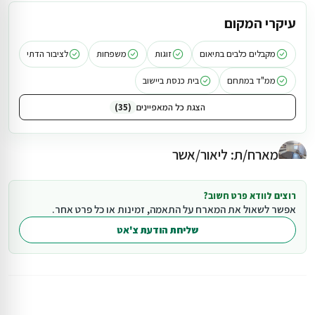
שינה, 5 מקלחות ו5 חדרי שירותים. בכל יחידה ניתן לארח בין 2 ל-4
עיקרי המקום
אורחים. כללית איתנים נמצא במרחק של כ-250 מטר, בערך 3 דקות
הליכה מהמתחם
מקבלים כלבים בתיאום
זוגות
משפחות
לציבור הדתי
ממ"ד במתחם
בית כנסת ביישוב
הצגת כל המאפיינים
35
מארח/ת: ליאור/אשר
רוצים לוודא פרט חשוב?
אפשר לשאול את המארח על התאמה, זמינות או כל פרט אחר.
שליחת הודעת צ'אט