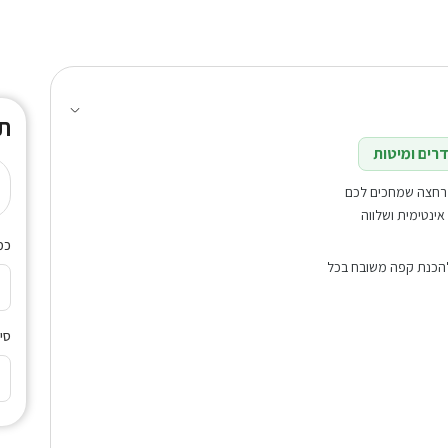
ת
רים ומיטות
י רחצה שמחכים לכם
ומציעה אווירה אינטימית ושלווה
כמ
פה (Espresso Club) איכותית להכנת קפה משובח בכל
סינ