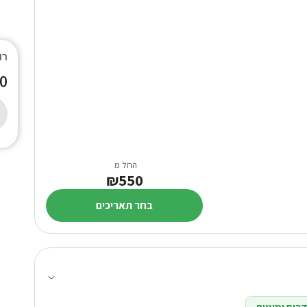
רו
0
החל מ
₪550
בחר תאריכים