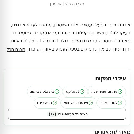
מעלה עמוס
|
השומרון
אירוח בצימר במעלה עמוס באזור השומרון, מתאים לעד 4 אורחים,
בעיקר לזוגות ומשפחות קטנות. במקום תמצאו ג'קוזי פרטי ומטבח
מאובזר. הצימר שומר שבת.
הצימר כולל 1 חדרי שינה, מקלחת אחת
וחדר שירותים אחד. המיקום במעלה עמוס באזור השומרון מאפשר
הצגת הכל
לשלב בחופשה גם אלידורי הסרה, מיון וטיפול בפסולת בניין, מכולת
מעלה עמוס, מעלות עמוס משרדי ותלמוד תורה בסביבה.
עיקרי המקום
מתחם שומר שבת
נטפליקס
בית כנסת ביישוב
לזוגות בלבד
אינטרנט אלחוטי
חניה חינם
הצגת כל המאפיינים
17
מארח/ת: אפרים