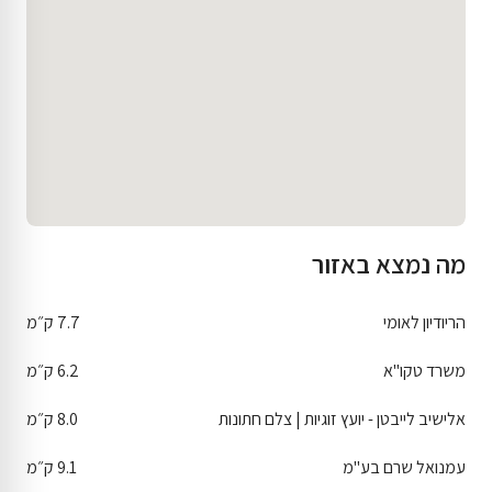
מה נמצא באזור
הריודיון לאומי
7.7 ק״מ
משרד טקו"א
6.2 ק״מ
אלישיב לייבטן - יועץ זוגיות | צלם חתונות
8.0 ק״מ
עמנואל שרם בע"מ
9.1 ק״מ