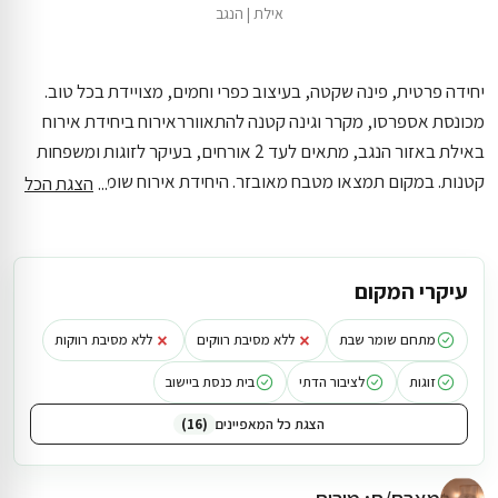
אילת
|
הנגב
יחידה פרטית, פינה שקטה, בעיצוב כפרי וחמים, מצויידת בכל טוב.
מכונסת אספרסו, מקרר וגינה קטנה להתאוורר
אירוח ביחידת אירוח
באילת באזור הנגב, מתאים לעד 2 אורחים, בעיקר לזוגות ומשפחות
קטנות. במקום תמצאו מטבח מאובזר. היחידת אירוח שומר שבת.
הצגת הכל
מתאים למשפחות עם ילדים.
היחידת אירוח כולל 1 חדרי שינה, מקלחת
אחת וחדר שירותים אחד. קרוואנים יוקרתיים נמצא במרחק של כ-6.5
ק״מ מהמתחם
עיקרי המקום
×
×
מתחם שומר שבת
ללא מסיבת רווקים
ללא מסיבת רווקות
זוגות
לציבור הדתי
בית כנסת ביישוב
הצגת כל המאפיינים
16