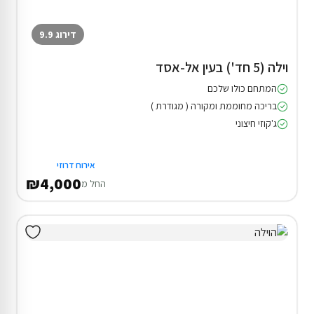
דירוג 9.9
וילה (5 חד') בעין אל-אסד
המתחם כולו שלכם
בריכה מחוממת ומקורה ( מגודרת )
ג'קוזי חיצוני
אירוח דרוזי
₪4,000
החל מ