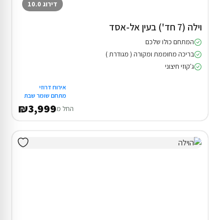
דירוג 10.0
וילה (7 חד') בעין אל-אסד
המתחם כולו שלכם
בריכה מחוממת ומקורה ( מגודרת )
ג'קוזי חיצוני
אירוח דרוזי
מתחם שומר שבת
₪3,999
החל מ