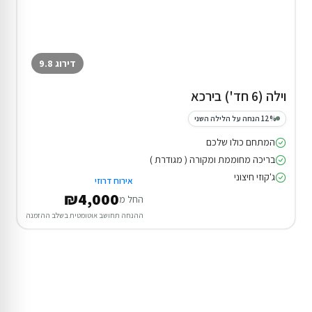
דירוג 9.8
וילה (6 חד') בירכא
12% הנחה על הלילה השני
המתחם כולו שלכם
בריכה מחוממת ומקורה ( מגודרת )
ג'קוזי חיצוני
אירוח דרוזי
₪4,000
החל מ
ההנחה תחושב אוטומטית בשלב ההזמנה